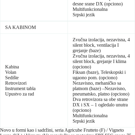
desne srane DX (opciono)
Multifunkcionalna
Srpski jezik
SA KABINOM
Zvučna izolacija, nezavisna, 4
silent block, ventilacija I
grejanje (baze)
Zvučna izolacija, nezavisna, 4
silent block, grejanje I klima
Kabina
(opciono)
Volan
Fiksan (baze), Teleskopski i
Sedište
ugaono pom. (opciono)
Retrovizori
Nezavisno, mehaničko sa
Instrument tabla
platnom (baze) –Nezavisno,
Upustvo za rad
pneumatsko, platno (opciono)
Dva retrovizora sa obe strane
DX i SX – 1 ogledalo unutra
(opciono)
Multifunkcionalna
Srpski jezik
Novo u formi kao i sadržini, seria Agricube Frutteto (F) / Vigneto