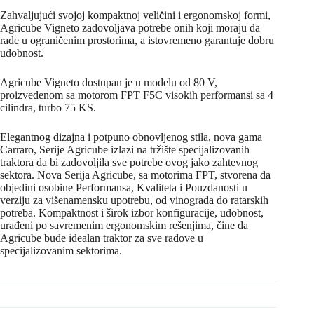
Zahvaljujući svojoj kompaktnoj veličini i ergonomskoj formi,
Agricube Vigneto zadovoljava potrebe onih koji moraju da
rade u ograničenim prostorima, a istovremeno garantuje dobru
udobnost.
Agricube Vigneto dostupan je u modelu od 80 V,
proizvedenom sa motorom FPT F5C visokih performansi sa 4
cilindra, turbo 75 KS.
Elegantnog dizajna i potpuno obnovljenog stila, nova gama
Carraro, Serije Agricube izlazi na tržište specijalizovanih
traktora da bi zadovoljila sve potrebe ovog jako zahtevnog
sektora. Nova Serija Agricube, sa motorima FPT, stvorena da
objedini osobine Performansa, Kvaliteta i Pouzdanosti u
verziju za višenamensku upotrebu, od vinograda do ratarskih
potreba. Kompaktnost i širok izbor konfiguracije, udobnost,
urađeni po savremenim ergonomskim rešenjima, čine da
Agricube bude idealan traktor za sve radove u
specijalizovanim sektorima.