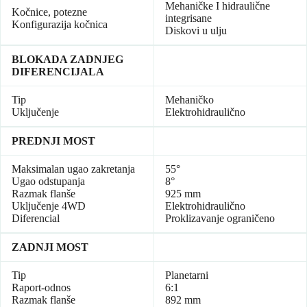
Mehaničke I hidraulične
Kočnice, potezne
integrisane
Konfigurazija kočnica
Diskovi u ulju
BLOKADA ZADNJEG
DIFERENCIJALA
Tip
Mehaničko
Uključenje
Elektrohidraulično
PREDNJI MOST
Maksimalan ugao zakretanja
55°
Ugao odstupanja
8°
Razmak flanše
925 mm
Uključenje 4WD
Elektrohidraulično
Diferencial
Proklizavanje ograničeno
ZADNJI MOST
Tip
Planetarni
Raport-odnos
6:1
Razmak flanše
892 mm