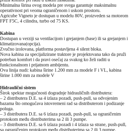
Minimalna širina ovog modela pre svega garantuje maksimalnu
operativnost pri veoma ograničenom i uskom prostoru.
Agricube Vigneto je dostupan u modelu 80V, proizveden sa motorom
FPT F5C, 4 cilindra, turbo od 75 KS.
Kabina
Dostupan u verziji sa ventilacijom i grejanjem (base) ili sa grejanjem i
klimatizovana(opcija).
Zvučno izolovana, platforma postavljena 4 silent bloka.
Nova kabina za specijalizirane traktore je projektovana tako da pruži
potreban komfort i da pravi osećaj za svakog ko želi raditi u
funkcionalnom i prijatnom ambijentu.
Ova linija nudi: kabina širine 1.200 mm za modele F i VL, kabina
širine 1.000 mm za modele V
Hidraulični sistem
Širok spektar mogućnosti dogradnje hidrauličnih distributera:
– 2 distributera D.E. sa 4 izlaza pozadi, push-pull, sa odvojenim
bazama što omogućava istovremeni rad sa distributerom i podizanje
poluga.
– 3 distributera D.E. sa 6 izlaza pozadi, push-pull, sa ograničenim
protokom među distributerima sa 2 ili 3 pumpe.
– 3 distributera D.E. sa 6 izlaza pozadi i 4 izlaza sa strane, push-pull,
sa ograničenim protokom među distributerima sa 2 ili 3 pumpe.