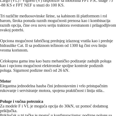
Largo (VL) / Vigneto (V) raspoloživ sa motorima FPT F5C snage 75
-88 KS e FPT NEF u snazi do 100 KS.
Tri različite međuosovinske širine, sa kabinom ili platformom i rol
barom, široka ponuda raznih mogućnosti prenosa kao i kombinacija
raznih opcija, čine ovu novu seriju traktora svestranom i prilagodljivom
svakoj potrebi.
Opciona mogućnost fabričkog prednjeg izlaznog vratila kao i prednje
hidraulike Cat. II sa podiznom težinom od 1300 kg čini ovu liniju
veoma korisnom.
Celokupna gama ima kao bazu mehaničko podizanje zadnjih poluga
kao i opcionu mogućnost elektronske spoljne kontrole podiznih
poluga. Sigurnost podizne moći od 26 kN.
Motor
Elegantna jednodelna hauba čini jednostavnim i vrlo pristupačnim
rukovanje i servisiranje motora, spojena praktičnost i linija stila..
Poluge i vučna poteznica
Za modele F i VL je moguća opcija do 30kN, uz pomoć dodatnog
priključka.
Priključak u tri tačke je moguć u konfiguracijama: podizne poluge sa