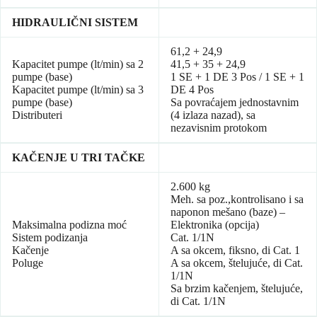
HIDRAULIČNI SISTEM
61,2 + 24,9
Kapacitet pumpe (lt/min) sa 2
41,5 + 35 + 24,9
pumpe (base)
1 SE + 1 DE 3 Pos / 1 SE + 1
Kapacitet pumpe (lt/min) sa 3
DE 4 Pos
pumpe (base)
Sa povraćajem jednostavnim
Distributeri
(4 izlaza nazad), sa
nezavisnim protokom
KAČENJE U TRI TAČKE
2.600 kg
Meh. sa poz.,kontrolisano i sa
naponon mešano (baze) –
Maksimalna podizna moć
Elektronika (opcija)
Sistem podizanja
Cat. 1/1N
Kačenje
A sa okcem, fiksno, di Cat. 1
Poluge
A sa okcem, štelujuće, di Cat.
1/1N
Sa brzim kačenjem, štelujuće,
di Cat. 1/1N