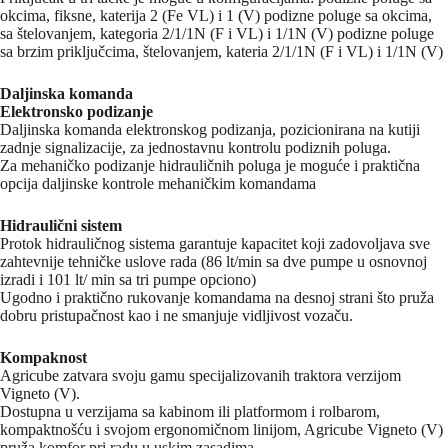
okcima, fiksne, katerija 2 (Fe VL) i 1 (V) podizne poluge sa okcima,
sa štelovanjem, kategoria 2/1/1N (F i VL) i 1/1N (V) podizne poluge
sa brzim priključcima, štelovanjem, kateria 2/1/1N (F i VL) i 1/1N (V)
Daljinska komanda
Elektronsko podizanje
Daljinska komanda elektronskog podizanja, pozicionirana na kutiji
zadnje signalizacije, za jednostavnu kontrolu podiznih poluga.
Za mehaničko podizanje hidrauličnih poluga je moguće i praktična
opcija daljinske kontrole mehaničkim komandama
Hidraulični sistem
Protok hidrauličnog sistema garantuje kapacitet koji zadovoljava sve
zahtevnije tehničke uslove rada (86 lt/min sa dve pumpe u osnovnoj
izradi i 101 lt/ min sa tri pumpe opciono)
Ugodno i praktično rukovanje komandama na desnoj strani što pruža
dobru pristupačnost kao i ne smanjuje vidljivost vozaču.
Kompaknost
Agricube zatvara svoju gamu specijalizovanih traktora verzijom
Vigneto (V).
Dostupna u verzijama sa kabinom ili platformom i rolbarom,
kompaktnošću i svojom ergonomičnom linijom, Agricube Vigneto (V)
pruža komfor pri radu u uskim zasadima.