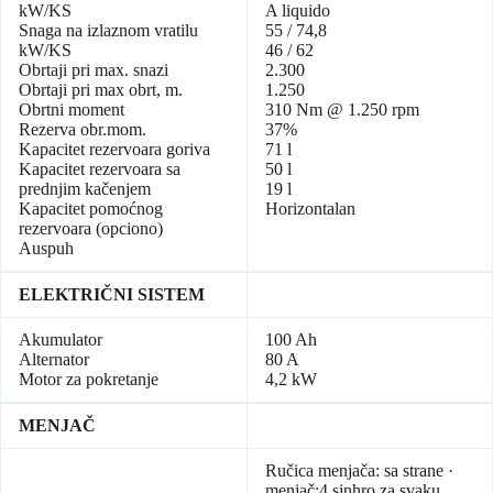
kW/KS
A liquido
Snaga na izlaznom vratilu
55 / 74,8
kW/KS
46 / 62
Obrtaji pri max. snazi
2.300
Obrtaji pri max obrt, m.
1.250
Obrtni moment
310 Nm @ 1.250 rpm
Rezerva obr.mom.
37%
Kapacitet rezervoara goriva
71 l
Kapacitet rezervoara sa
50 l
prednjim kačenjem
19 l
Kapacitet pomoćnog
Horizontalan
rezervoara (opciono)
Auspuh
ELEKTRIČNI SISTEM
Akumulator
100 Ah
Alternator
80 A
Motor za pokretanje
4,2 kW
MENJAČ
Ručica menjača: sa strane ·
menjač:4 sinhro za svaku