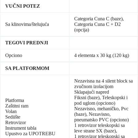
VUČNI POTEZ
Categoria Cuna C (baze),
Sa klinovima/štelujuća
Categoria Cuna C + D2
(opcija)
TEGOVI PREDNJI
Opciono
4 elementa x 30 kg (120 kg)
SA PLATFORMOM
Nezavisna na 4 silent block sa
zvučnom izolacijom
Sklapajući napred
Fiksni (baze), Teleskopski i
Platforma
pod uglom (opciono)
Zaštitni ram
Nezavisno, mehaničko, Pvc
Volan
(baze), Nezavisno,
Sediište
pneumatsko PVC (opciono)
Retrovizor
1 retrovizor teleskopski sa
Instrument tabla
leve strane SX (baze),
Upustvo za UPOTREBU
1 retrovizor teleskopski sa