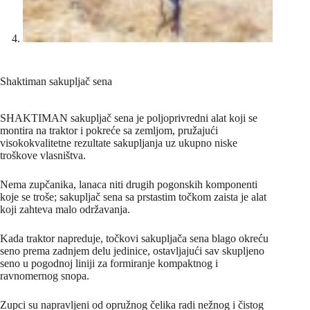
Shaktiman sakupljač sena
SHAKTIMAN sakupljač sena je poljoprivredni alat koji se
montira na traktor i pokreće sa zemljom, pružajući
visokokvalitetne rezultate sakupljanja uz ukupno niske
troškove vlasništva.
Nema zupčanika, lanaca niti drugih pogonskih komponenti
koje se troše; sakupljač sena sa prstastim točkom zaista je alat
koji zahteva malo održavanja.
Kada traktor napreduje, točkovi sakupljača sena blago okreću
seno prema zadnjem delu jedinice, ostavljajući sav skupljeno
seno u pogodnoj liniji za formiranje kompaktnog i
ravnomernog snopa.
Zupci su napravljeni od opružnog čelika radi nežnog i čistog